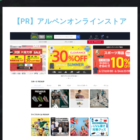
内
Post
容
navigation
を
【PR】アルペンオンラインストア
ス
キ
ッ
プ