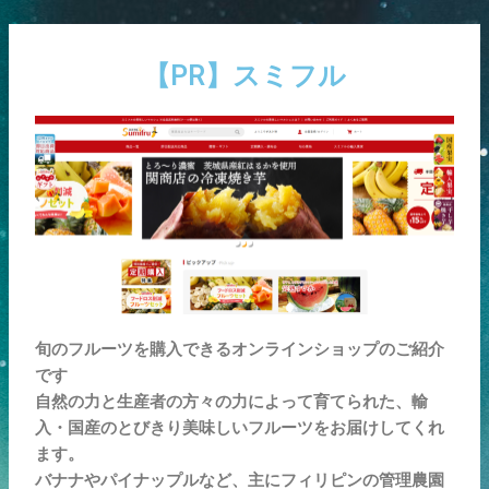
内
Post
容
navigation
を
【PR】スミフル
ス
キ
ッ
プ
旬のフルーツを購入できるオンラインショップのご紹介
です
自然の力と生産者の方々の力によって育てられた、輸
入・国産のとびきり美味しいフルーツをお届けしてくれ
ます。
バナナやパイナップルなど、主にフィリピンの管理農園