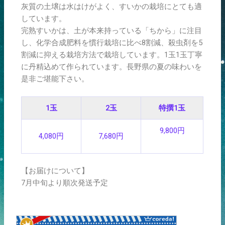
灰質の土壌は水はけがよく、すいかの栽培にとても適
しています。
完熟すいかは、土が本来持っている「ちから」に注目
し、化学合成肥料を慣行栽培に比べ8割減、殺虫剤を5
割減に抑える栽培方法で栽培しています。1玉1玉丁寧
に丹精込めて作られています。長野県の夏の味わいを
是非ご堪能下さい。
1玉
2玉
特撰1玉
9,800円
4,080円
7,680円
【お届けについて】
7月中旬より順次発送予定