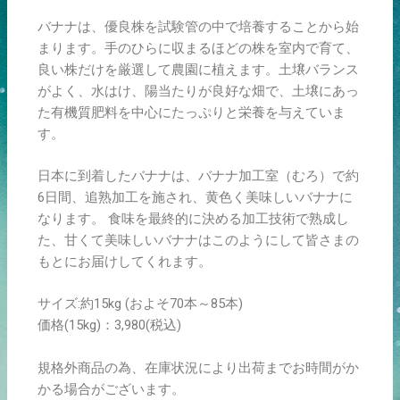
バナナは、優良株を試験管の中で培養することから始
まります。手のひらに収まるほどの株を室内で育て、
良い株だけを厳選して農園に植えます。土壌バランス
がよく、水はけ、陽当たりが良好な畑で、土壌にあっ
た有機質肥料を中心にたっぷりと栄養を与えていま
す。
日本に到着したバナナは、バナナ加工室（むろ）で約
6日間、追熟加工を施され、黄色く美味しいバナナに
なります。 食味を最終的に決める加工技術で熟成し
た、甘くて美味しいバナナはこのようにして皆さまの
もとにお届けしてくれます。
サイズ:約15kg (およそ70本～85本)
価格(15kg)：3,980(
税込)
規格外商品の為、在庫状況により出荷までお時間がか
かる場合がございます。