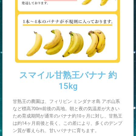
スマイル甘熟王バナナ 約
15kg
甘熟王の農園は、フィリピン ミンダナオ島 アポ山系
など標高700m前後の高地。朝と夜の気温差が大きい
ため育成期間が通常のバナナ約10ヶ月に対し、甘熟王
は約14ヶ月前後と長く、この差により、多くのデンプ
ン質が蓄えられ、甘いバナナに育ちます。