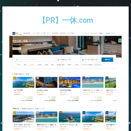
内
Post
容
navigation
を
【PR】一休.com
ス
キ
ッ
プ